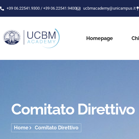
+39 06.22541.9300 / +39 06.22541.9400
ucbmacademy@unicampus.it
Homepage
Ch
Comitato Direttivo
Home
Comitato Direttivo