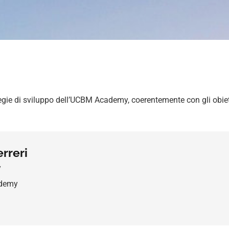
rategie di sviluppo dell’UCBM Academy, coerentemente con gli obiett
erreri
y
ademy