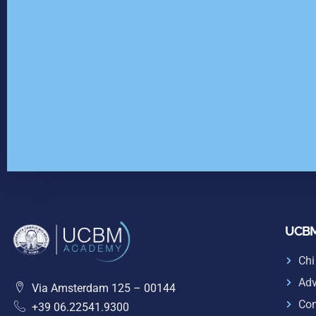
UCBM
Chi
Adv
Via Amsterdam 125 – 00144
Com
+39 06.22541.9300