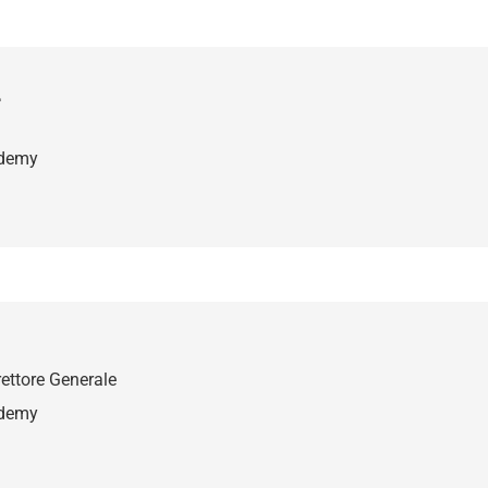
a
ademy
ettore Generale
ademy