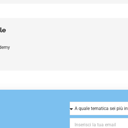
le
ademy