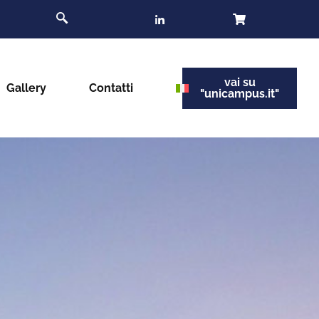
vai su
Gallery
Contatti
"unicampus.it"