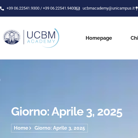
+39 06.22541.9300 / +39 06.22541.9400
ucbmacademy@unicampus.it
Homepage
Ch
Giorno: Aprile 3, 2025
Home
Giorno: Aprile 3, 2025