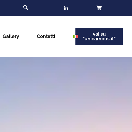
vai su
Gallery
Contatti
"unicampus.it"